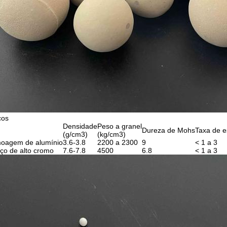
cos
Densidade
Peso a granel
Dureza de Mohs
Taxa de 
(g/cm3)
(kg/cm3)
moagem de alumínio
3.6-3.8
2200 a 2300
9
< 1 a 3
ço de alto cromo
7.6-7.8
4500
6.8
< 1 a 3