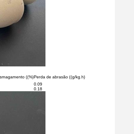
esmagamento ((%)
Perda de abrasão ((g/kg.h)
0.09
0.18