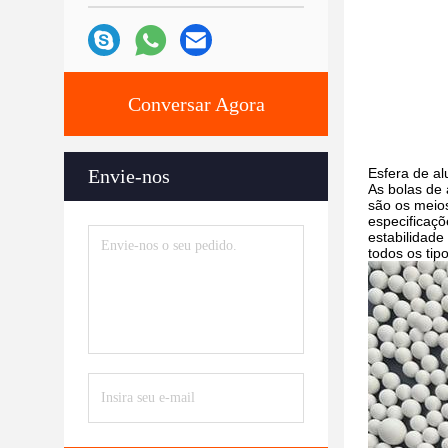
Conversar Agora
Envie-nos
Esfera de al
As bolas de 
são os meios
especificaçõ
estabilidade
todos os tip