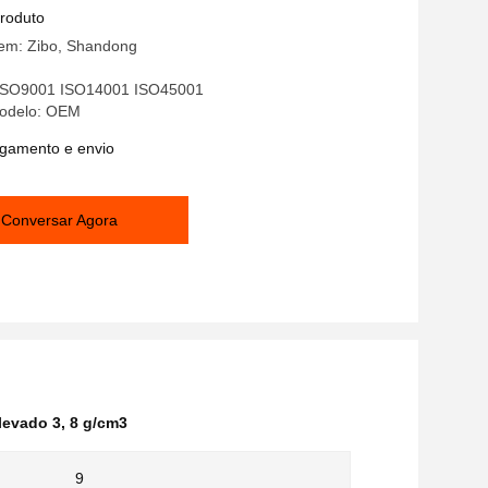
produto
gem: Zibo, Shandong
: ISO9001 ISO14001 ISO45001
odelo: OEM
gamento e envio
Conversar Agora
levado 3
,
8 g/cm3
9