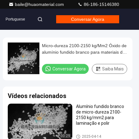
baile@huaomaterial.com
86-186-15146380
Conversar Agora
Portuguese
Micro-dureza 2100-2150 kg/Mm2 Óxido de
alumínio fundido branco para materiais de
construção
Conversar Agora
Saiba Mais
Vídeos relacionados
Alumínio fundido branco
de micro-dureza 2100-
2150 kg/mm2 para
laminação e polir
Alumina fundida branca
00:29
2025-04-14