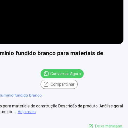
ínio fundido branco para materiais de
Conversar Agora
Compartilhar
lumínio fundido branco
para materiais de construção Descrição do produto: Análise geral
m pó ....
Veja mais
Deixe mensagem.