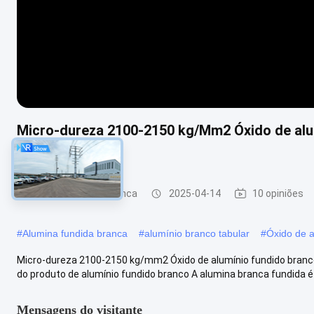
Micro-dureza 2100-2150 kg/Mm2 Óxido de alum
construção
Alumina fundida branca
2025-04-14
10 opiniões
#
Alumina fundida branca
#
alumínio branco tabular
#
Óxido de a
Micro-dureza 2100-2150 kg/mm2 Óxido de alumínio fundido branco 
do produto de alumínio fundido branco A alumina branca fundida é u
Mensagens do visitante