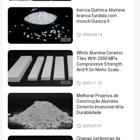
Inercia Química Alumina
branca fundida com
mosch Dureza 9
Alumina fundida branca
2025-04-14
00:18
White Alumina Ceramic
Tiles With 2000 MPa
Compressive Strength
And 9 On Mohs Scale
Hardness For Industrial
And Chemical Processing
Chapas cerâmicas de alumina
00:20
2025-11-10
Equipment
Melhorar Projetos de
Construção Alumínio
Cimento Invencível Alta
Durabilidade
Chapas cerâmicas de alumina
00:33
2025-07-07
Chapas cerâmicas de